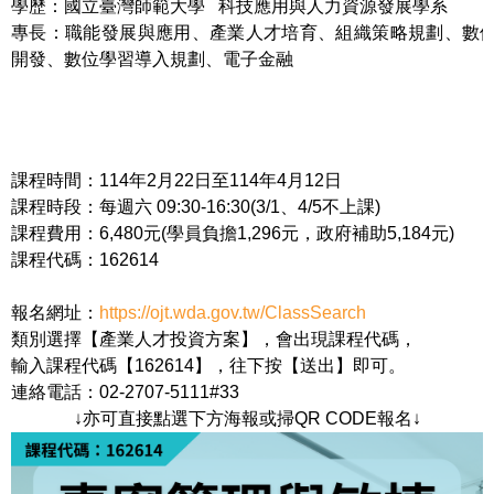
學歷：國立臺灣師範大學 科技應用與人力資源發展學系
專長：職能發展與應用、產業人才培育、組織策略規劃、數
開發、數位學習導入規劃、電子金融
課程時間：114年2月22日至114年4月12日
課程時段：每週六 09:30-16:30(3/1
、4/5不上課)
課程費用：6,480元(學員負擔1,296元，政府補助5,184元)
課程代碼：162614
報名網址：
https://ojt.wda.gov.tw/ClassSearch
類別選擇【產業人才投資方案】，會出現課程代碼，
輸入課程代碼【162614】，往下按【送出】即可。
連絡電話：02-2707-5111#33
↓亦可直接點選下方海報或掃QR CODE報名↓