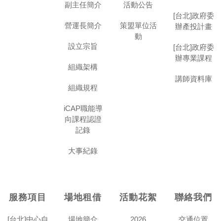
副主任簡介
活動公告
[台北]政府委
營運長簡介
策盟單位活
辦產投計畫
動
設立宗旨
[台北]政府委
辦專業課程
組織架構
講師資料庫
組織規程
iCAP職能導
向課程認證
記錄
大事紀錄
服務項目
場地租借
活動花絮
聯絡我們
[台北]中心自
場地簡介
2026
交通位置