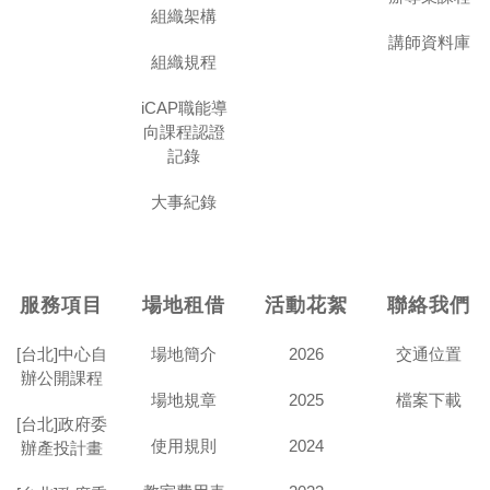
組織架構
講師資料庫
組織規程
iCAP職能導
向課程認證
記錄
大事紀錄
服務項目
場地租借
活動花絮
聯絡我們
[台北]中心自
場地簡介
2026
交通位置
辦公開課程
場地規章
2025
檔案下載
[台北]政府委
使用規則
2024
辦產投計畫