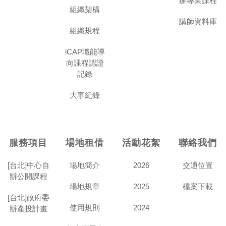
辦專業課程
組織架構
講師資料庫
組織規程
iCAP職能導
向課程認證
記錄
大事紀錄
服務項目
場地租借
活動花絮
聯絡我們
[台北]中心自
場地簡介
2026
交通位置
辦公開課程
場地規章
2025
檔案下載
[台北]政府委
使用規則
2024
辦產投計畫