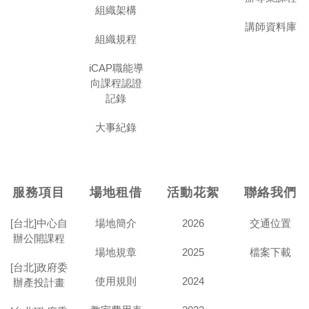
組織架構
講師資料庫
組織規程
iCAP職能導
向課程認證
記錄
大事紀錄
服務項目
場地租借
活動花絮
聯絡我們
[台北]中心自
場地簡介
2026
交通位置
辦公開課程
場地規章
2025
檔案下載
[台北]政府委
使用規則
2024
辦產投計畫