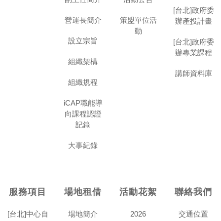
[台北]政府委
營運長簡介
策盟單位活
辦產投計畫
動
設立宗旨
[台北]政府委
辦專業課程
組織架構
講師資料庫
組織規程
iCAP職能導
向課程認證
記錄
大事紀錄
服務項目
場地租借
活動花絮
聯絡我們
[台北]中心自
場地簡介
2026
交通位置