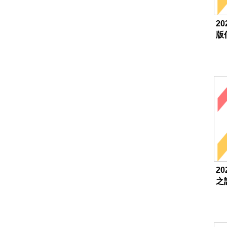
20
版
20
之